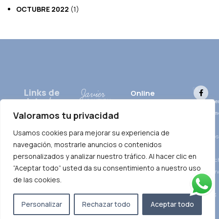
OCTUBRE 2022
(1)
Links de
Online
Interés
Javie
Atención
Inicio
Presencial
Aram
Valoramos tu privacidad
Correo
electrónico
en:
Donostia,
Sobre mi
–
info@javieraramendia.eus
Usamos cookies para mejorar su experiencia de
Orio, Tolosa y
Todos
Charlas y
Behobia
navegación, mostrarle anuncios o contenidos
Teléfono
Talleres
los
+34 656748391
personalizados y analizar nuestro tráfico. Al hacer clic en
derec
Servicios
“Aceptar todo” usted da su consentimiento a nuestro uso
reser
Contáctenos
de las cookies.
–
2023
Personalizar
Rechazar todo
Aceptar todo